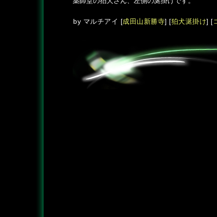
薬師堂の狛犬さん、左側の涎掛けです。
by
マルチアイ
[
成田山新勝寺
]
[
狛犬涎掛け
]
[