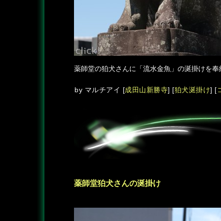
薬師堂の狛犬さんに「流水金魚」の涎掛けを奉
by
マルチアイ
[
成田山新勝寺
]
[
狛犬涎掛け
]
[
薬師堂狛犬さんの涎掛け
―