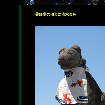
薬師堂の狛犬に流水金魚
―